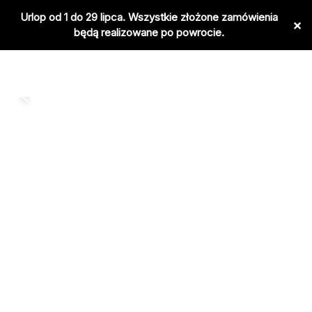
Przejdź
Urlop od 1 do 29 lipca. Wszystkie złożone zamówienia
×
do
będą realizowane po powrocie.
treści