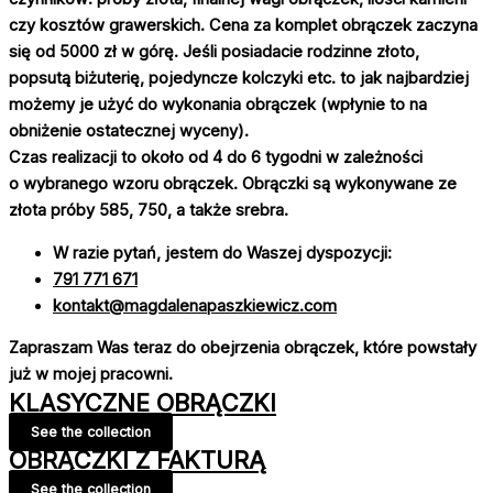
czy kosztów grawerskich. Cena za komplet obrączek zaczyna
się od 5000 zł w górę. Jeśli posiadacie rodzinne złoto,
popsutą biżuterię, pojedyncze kolczyki etc. to jak najbardziej
możemy je użyć do wykonania obrączek (wpłynie to na
obniżenie ostatecznej wyceny).
Czas realizacji to około od 4 do 6 tygodni w zależności
o wybranego wzoru obrączek. Obrączki są wykonywane ze
złota próby 585, 750, a także srebra.
W razie pytań, jestem do Waszej dyspozycji:
791 771 671
kontakt@magdalenapaszkiewicz.com
Zapraszam Was teraz do obejrzenia obrączek, które powstały
już w mojej pracowni.
KLASYCZNE OBRĄCZKI
See the collection
OBRĄCZKI Z FAKTURĄ
See the collection