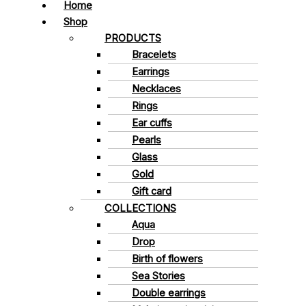
Home
Shop
PRODUCTS
Bracelets
Earrings
Necklaces
Rings
Ear cuffs
Pearls
Glass
Gold
Gift card
COLLECTIONS
Aqua
Drop
Birth of flowers
Sea Stories
Double earrings