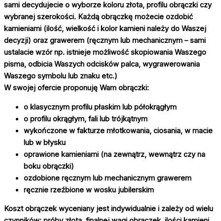
sami decydujecie o wyborze koloru złota, profilu obrączki czy
wybranej szerokości. Każdą obrączkę możecie ozdobić
kamieniami (ilość, wielkość i kolor kamieni należy do Waszej
decyzji) oraz grawerem (ręcznym lub mechanicznym – sami
ustalacie wzór np. istnieje możliwość skopiowania Waszego
pisma, odbicia Waszych odcisków palca, wygrawerowania
Waszego symbolu lub znaku etc.)
W swojej ofercie proponuję Wam obrączki:
o klasycznym profilu płaskim lub półokrągłym
o profilu okrągłym, fali lub trójkątnym
wykończone w
fakturze młotkowania, ciosania, w
macie
lub w
błysku
oprawione kamieniami (na zewnątrz, wewnątrz czy na
boku obrączki)
ozdobione ręcznym lub mechanicznym grawerem
ręcznie rzeźbione w
wosku jubilerskim
Koszt obrączek wyceniany jest indywidualnie i zależy od wielu
czynników: próby złota, finalnej wagi obrączek, ilości kamieni