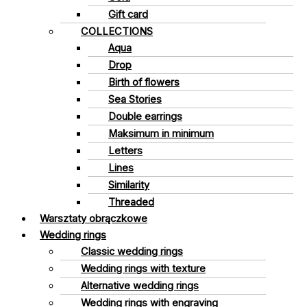
Gift card
COLLECTIONS
Aqua
Drop
Birth of flowers
Sea Stories
Double earrings
Maksimum in minimum
Letters
Lines
Similarity
Threaded
Warsztaty obrączkowe
Wedding rings
Classic wedding rings
Wedding rings with texture
Alternative wedding rings
Wedding rings with engraving