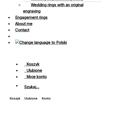
Wedding rings with an original
engraving
Engagement rings
About me
Contact
Koszyk
Ulubione
Moje konto
Szukaj...
Koszyk
Ulubione
Konto