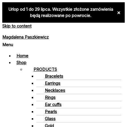
Urlop od 1 do 29 lipca. Wszystkie złożone zamówienia
×
będą realizowane po powrocie.
Skip to content
Magdalena Paszkiewicz
Menu
Home
Shop
PRODUCTS
Bracelets
Earrings
Necklaces
Rings
Ear cuffs
Pearls
Glass
Gold