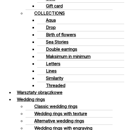
Gift card
COLLECTIONS
Aqua
Drop
Birth of flowers
Sea Stories
Double earrings
Maksimum in minimum
Letters
Lines
Similarity
Threaded
Warsztaty obrączkowe
Wedding rings
Classic wedding rings
Wedding rings with texture
Alternative wedding rings
Wedding rings with engraving