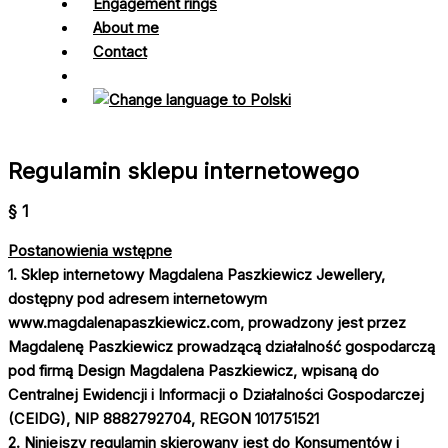
Engagement rings
About me
Contact
Regulamin sklepu internetowego
§ 1
Postanowienia wstępne
1. Sklep internetowy
Magdalena Paszkiewicz Jewellery
,
dostępny pod adresem internetowym
www.magdalenapaszkiewicz.com
, prowadzony jest przez
Magdalenę Paszkiewicz
prowadzącą działalność gospodarczą
pod firmą
Design Magdalena Paszkiewicz
, wpisaną do
Centralnej Ewidencji i Informacji o Działalności Gospodarczej
(CEIDG),
NIP 8882792704
,
REGON 101751521
2. Niniejszy regulamin skierowany jest do Konsumentów i