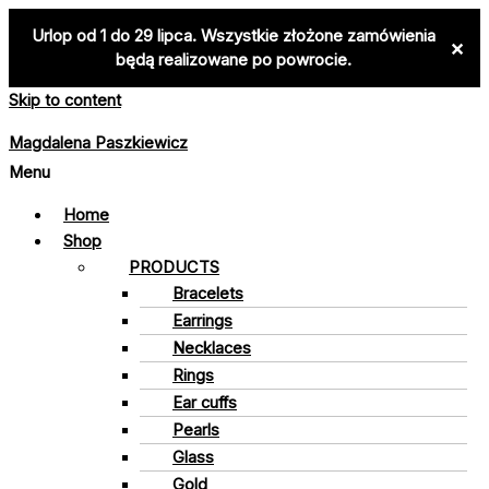
Urlop od 1 do 29 lipca. Wszystkie złożone zamówienia
×
będą realizowane po powrocie.
Skip to content
Magdalena Paszkiewicz
Menu
Home
Shop
PRODUCTS
Bracelets
Earrings
Necklaces
Rings
Ear cuffs
Pearls
Glass
Gold