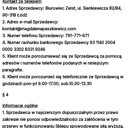
Kontakt ze Sklepem
1. Adres Sprzedawcy:
Biurowiec Zenit, ul. Sienkiewicza 82/84,
90-318 Łódź
2. Adres e-mail Sprzedawcy:
kontakt@magdalenapaszkiewicz.com
3. Numer telefonu Sprzedawcy:
791-771-671
4. Numer rachunku bankowego Sprzedawcy
93 1140 2004
0000 3302 8331 9246
5. Klient może porozumiewać się ze Sprzedawcą za pomocą
adresów i numerów telefonów podanych w niniejszym
paragrafie.
6. Klient może porozumieć się telefonicznie ze Sprzedawcą w
godzinach
pon-pt 9.00-17.00
,
sob.10.00-13.30
§ 4
Informacje ogólne
1. Sprzedawca w najszerszym dopuszczalnym przez prawo
zakresie nie ponosi odpowiedzialności za zakłócenia w tym
przerwy w funkcjonowaniu Sklepu spowodowane siłą wyższą,