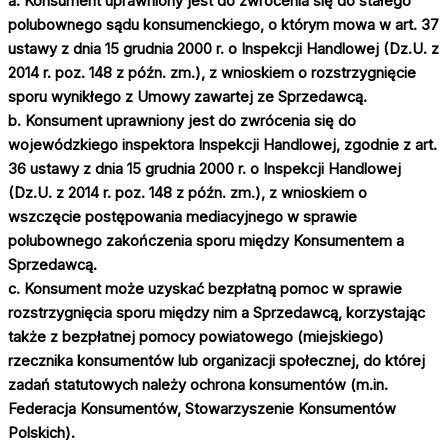
a. Konsument uprawniony jest do zwrócenia się do stałego
polubownego sądu konsumenckiego, o którym mowa w art. 37
ustawy z dnia 15 grudnia 2000 r. o Inspekcji Handlowej (Dz.U. z
2014 r. poz. 148 z późn. zm.), z wnioskiem o rozstrzygnięcie
sporu wynikłego z Umowy zawartej ze Sprzedawcą.
b. Konsument uprawniony jest do zwrócenia się do
wojewódzkiego inspektora Inspekcji Handlowej, zgodnie z art.
36 ustawy z dnia 15 grudnia 2000 r. o Inspekcji Handlowej
(Dz.U. z 2014 r. poz. 148 z późn. zm.), z wnioskiem o
wszczęcie postępowania mediacyjnego w sprawie
polubownego zakończenia sporu między Konsumentem a
Sprzedawcą.
c. Konsument może uzyskać bezpłatną pomoc w sprawie
rozstrzygnięcia sporu między nim a Sprzedawcą, korzystając
także z bezpłatnej pomocy powiatowego (miejskiego)
rzecznika konsumentów lub organizacji społecznej, do której
zadań statutowych należy ochrona konsumentów (m.in.
Federacja Konsumentów, Stowarzyszenie Konsumentów
Polskich).