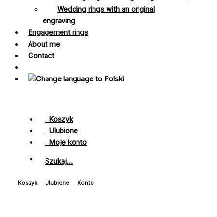
Wedding rings with an original
engraving
Engagement rings
About me
Contact
Koszyk
Ulubione
Moje konto
Szukaj...
Koszyk
Ulubione
Konto