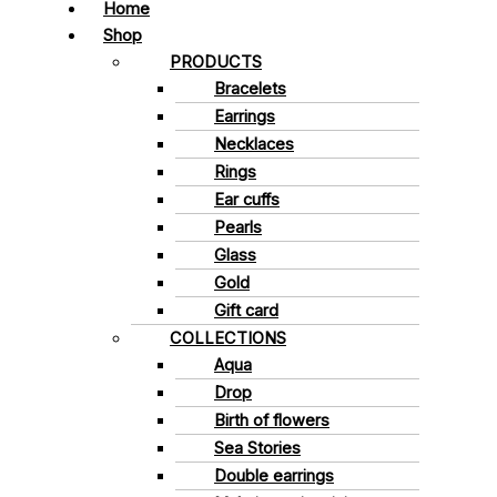
Home
Shop
PRODUCTS
Bracelets
Earrings
Necklaces
Rings
Ear cuffs
Pearls
Glass
Gold
Gift card
COLLECTIONS
Aqua
Drop
Birth of flowers
Sea Stories
Double earrings