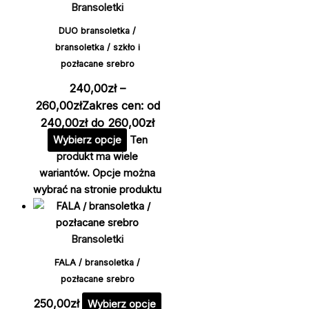
Bransoletki
DUO bransoletka /
bransoletka / szkło i
pozłacane srebro
240,00
zł
–
260,00
zł
Zakres cen: od
240,00zł do 260,00zł
Wybierz opcje
Ten
produkt ma wiele
wariantów. Opcje można
wybrać na stronie produktu
Bransoletki
FALA / bransoletka /
pozłacane srebro
250,00
zł
Wybierz opcje