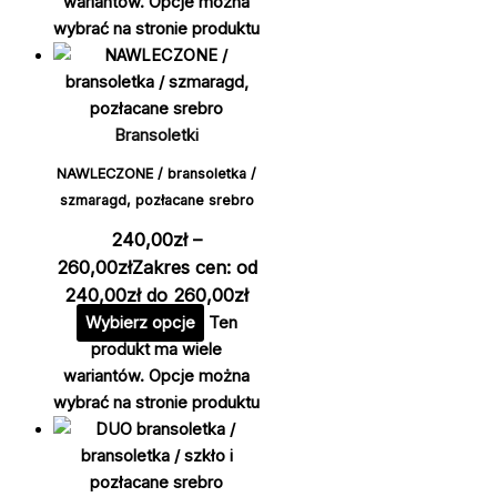
wariantów. Opcje można
wybrać na stronie produktu
Bransoletki
NAWLECZONE / bransoletka /
szmaragd, pozłacane srebro
240,00
zł
–
260,00
zł
Zakres cen: od
240,00zł do 260,00zł
Wybierz opcje
Ten
produkt ma wiele
wariantów. Opcje można
wybrać na stronie produktu