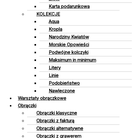
Karta podarunkowa
KOLEKCJE
Aqua
Kropla
Narodziny Kwiatów
Morskie Opowieści
Podwójne kolczyki
Maksimum in minimum
Litery
Linie
Podobieństwo
Nawleczone
Warsztaty obrączkowe
Obrączki
Obrączki klasyczne
Obrączki z fakturą
Obrączki alternatywne
Obrączki z grawerem