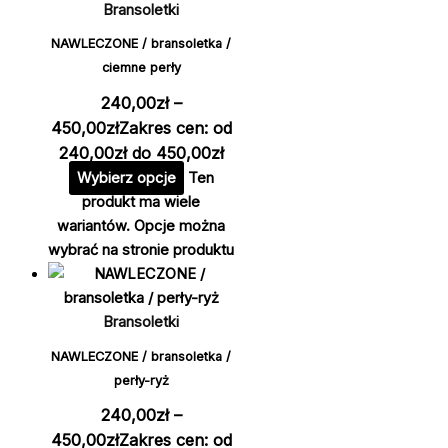
Bransoletki
NAWLECZONE / bransoletka /
ciemne perły
240,00
zł
–
450,00
zł
Zakres cen: od
240,00zł do 450,00zł
Wybierz opcje
Ten
produkt ma wiele
wariantów. Opcje można
wybrać na stronie produktu
Bransoletki
NAWLECZONE / bransoletka /
perły-ryż
240,00
zł
–
450,00
zł
Zakres cen: od