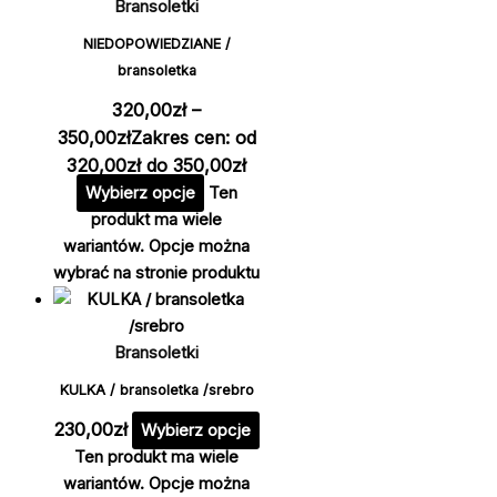
Bransoletki
NIEDOPOWIEDZIANE /
bransoletka
320,00
zł
–
350,00
zł
Zakres cen: od
320,00zł do 350,00zł
Wybierz opcje
Ten
produkt ma wiele
wariantów. Opcje można
wybrać na stronie produktu
Bransoletki
KULKA / bransoletka /srebro
230,00
zł
Wybierz opcje
Ten produkt ma wiele
wariantów. Opcje można