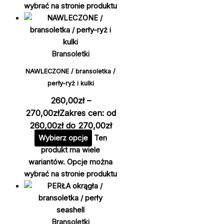
wybrać na stronie produktu
Bransoletki
NAWLECZONE / bransoletka /
perły-ryż i kulki
260,00
zł
–
270,00
zł
Zakres cen: od
260,00zł do 270,00zł
Wybierz opcje
Ten
produkt ma wiele
wariantów. Opcje można
wybrać na stronie produktu
Bransoletki