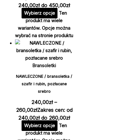
240,00zł do 450,00zł
Wybierz opcje
Ten
produkt ma wiele
wariantów. Opcje można
wybrać na stronie produktu
Bransoletki
NAWLECZONE / bransoletka /
szafir i rubin, pozłacane
srebro
240,00
zł
–
260,00
zł
Zakres cen: od
240,00zł do 260,00zł
Wybierz opcje
Ten
produkt ma wiele