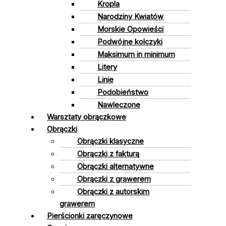
Kropla
Narodziny Kwiatów
Morskie Opowieści
Podwójne kolczyki
Maksimum in minimum
Litery
Linie
Podobieństwo
Nawleczone
Warsztaty obrączkowe
Obrączki
Obrączki klasyczne
Obrączki z fakturą
Obrączki alternatywne
Obrączki z grawerem
Obrączki z autorskim
grawerem
Pierścionki zaręczynowe