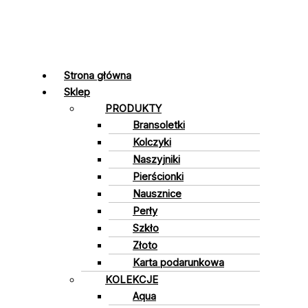
Strona główna
Sklep
PRODUKTY
Bransoletki
Kolczyki
Naszyjniki
Pierścionki
Nausznice
Perły
Szkło
Złoto
Karta podarunkowa
KOLEKCJE
Aqua