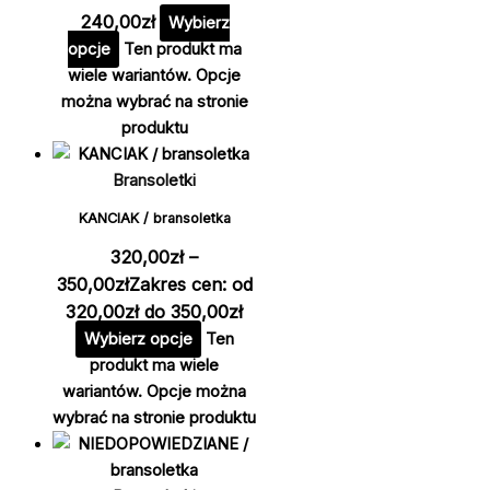
240,00
zł
Wybierz
opcje
Ten produkt ma
wiele wariantów. Opcje
można wybrać na stronie
produktu
Bransoletki
KANCIAK / bransoletka
320,00
zł
–
350,00
zł
Zakres cen: od
320,00zł do 350,00zł
Wybierz opcje
Ten
produkt ma wiele
wariantów. Opcje można
wybrać na stronie produktu