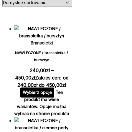
Bransoletki
NAWLECZONE / bransoletka /
bursztyn
240,00
zł
–
450,00
zł
Zakres cen: od
240,00zł do 450,00zł
Wybierz opcje
Ten
produkt ma wiele
wariantów. Opcje można
wybrać na stronie produktu