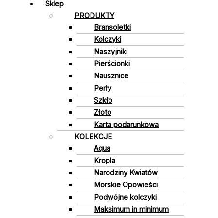
Sklep
PRODUKTY
Bransoletki
Kolczyki
Naszyjniki
Pierścionki
Nausznice
Perły
Szkło
Złoto
Karta podarunkowa
KOLEKCJE
Aqua
Kropla
Narodziny Kwiatów
Morskie Opowieści
Podwójne kolczyki
Maksimum in minimum