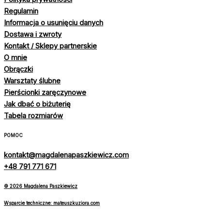
Regulamin
Informacja o usunięciu danych
Dostawa i zwroty
Kontakt / Sklepy partnerskie
O mnie
Obrączki
Warsztaty ślubne
Pierścionki zaręczynowe
Jak dbać o biżuterię
Tabela rozmiarów
POMOC
kontakt@magdalenapaszkiewicz.com
+48 791 771 671
© 2026 Magdalena Paszkiewicz
Wsparcie techniczne: mateuszkuziora.com