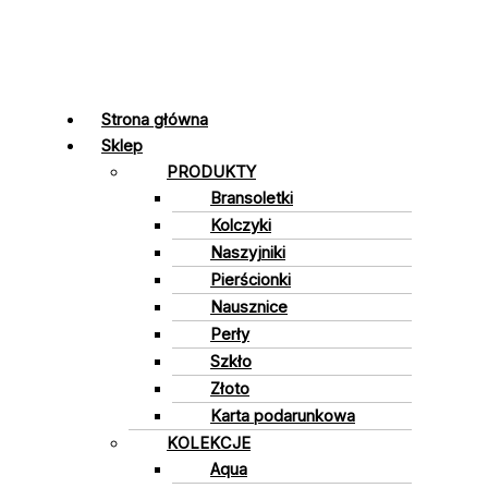
Strona główna
Sklep
PRODUKTY
Bransoletki
Kolczyki
Naszyjniki
Pierścionki
Nausznice
Perły
Szkło
Złoto
Karta podarunkowa
KOLEKCJE
Aqua