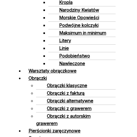
Kropla
Narodziny Kwiatów
Morskie Opowieści
Podwójne kolczyki
Maksimum in minimum
Litery
Linie
Podobieństwo
Nawleczone
Warsztaty obrączkowe
Obrączki
Obrączki klasyczne
Obrączki z fakturą
Obrączki alternatywne
Obrączki z grawerem
Obrączki z autorskim
grawerem
Pierścionki zaręczynowe