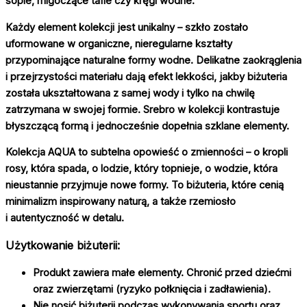
sople, migoczące tafle czy kręgi wodne.
Każdy element kolekcji jest unikalny – szkło zostało
uformowane w organiczne, nieregularne kształty
przypominające naturalne formy wodne. Delikatne zaokrąglenia
i przejrzystości materiału dają efekt lekkości, jakby biżuteria
została ukształtowana z samej wody i tylko na chwilę
zatrzymana w swojej formie. Srebro w kolekcji kontrastuje
błyszczącą formą i jednocześnie dopełnia szklane elementy.
Kolekcja AQUA to subtelna opowieść o zmienności – o kropli
rosy, która spada, o lodzie, który topnieje, o wodzie, która
nieustannie przyjmuje nowe formy. To biżuteria, które cenią
minimalizm inspirowany naturą, a także rzemiosło
i autentyczność w detalu.
Użytkowanie biżuterii:
Produkt zawiera małe elementy. Chronić przed dziećmi
oraz zwierzętami (ryzyko połknięcia i zadławienia).
Nie nosić biżuterii podczas wykonywania sportu oraz