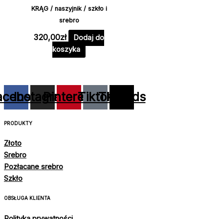
KRĄG / naszyjnik / szkło i
srebro
320,00
zł
Dodaj do
koszyka
acebook
Instagram
Pinterest
Tiktok
Threads
PRODUKTY
Złoto
Srebro
Pozłacane srebro
Szkło
OBSŁUGA KLIENTA
Polityka prywatności