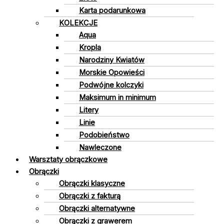
Karta podarunkowa
KOLEKCJE
Aqua
Kropla
Narodziny Kwiatów
Morskie Opowieści
Podwójne kolczyki
Maksimum in minimum
Litery
Linie
Podobieństwo
Nawleczone
Warsztaty obrączkowe
Obrączki
Obrączki klasyczne
Obrączki z fakturą
Obrączki alternatywne
Obrączki z grawerem