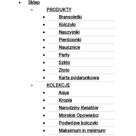
Sklep
PRODUKTY
Bransoletki
Kolczyki
Naszyjniki
Pierścionki
Nausznice
Perły
Szkło
Złoto
Karta podarunkowa
KOLEKCJE
Aqua
Kropla
Narodziny Kwiatów
Morskie Opowieści
Podwójne kolczyki
Maksimum in minimum