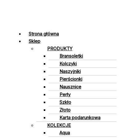
Strona główna
Sklep
PRODUKTY
Bransoletki
Kolczyki
Naszyjniki
Pierścionki
Nausznice
Perły
Szkło
Złoto
Karta podarunkowa
KOLEKCJE
Aqua