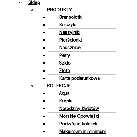
Sklep
PRODUKTY
Bransoletki
Kolczyki
Naszyjniki
Pierścionki
Nausznice
Perły
Szkło
Złoto
Karta podarunkowa
KOLEKCJE
Aqua
Kropla
Narodziny Kwiatów
Morskie Opowieści
Podwójne kolczyki
Maksimum in minimum