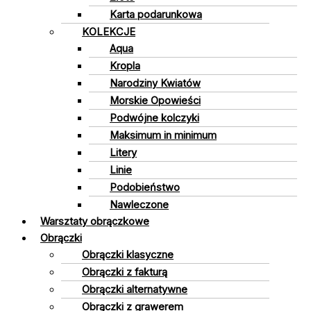
Karta podarunkowa
KOLEKCJE
Aqua
Kropla
Narodziny Kwiatów
Morskie Opowieści
Podwójne kolczyki
Maksimum in minimum
Litery
Linie
Podobieństwo
Nawleczone
Warsztaty obrączkowe
Obrączki
Obrączki klasyczne
Obrączki z fakturą
Obrączki alternatywne
Obrączki z grawerem