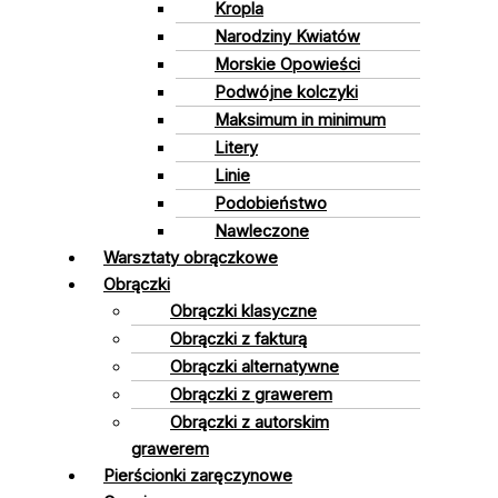
Kropla
Narodziny Kwiatów
Morskie Opowieści
Podwójne kolczyki
Maksimum in minimum
Litery
Linie
Podobieństwo
Nawleczone
Warsztaty obrączkowe
Obrączki
Obrączki klasyczne
Obrączki z fakturą
Obrączki alternatywne
Obrączki z grawerem
Obrączki z autorskim
grawerem
Pierścionki zaręczynowe