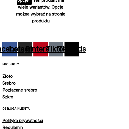
opcje
Ten produkt ma
wiele wariantów. Opcje
można wybrać na stronie
produktu
acebook
Instagram
Pinterest
Tiktok
Threads
PRODUKTY
Złoto
Srebro
Pozłacane srebro
Szkło
OBSŁUGA KLIENTA
Polityka prywatności
Regulamin