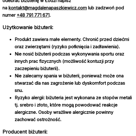
odebrać biżuterię w Łodzi napisz
na
kontakt@magdalenapaszkiewicz.com
lub zadzwoń pod
numer
+48 791 771 671
.
Użytkowanie biżuterii:
Produkt zawiera małe elementy. Chronić przed dziećmi
oraz zwierzętami (ryzyko połknięcia i zadławienia).
Nie nosić biżuterii podczas wykonywania sportu oraz
innych prac fizycznych (możliwość kontuzji przy
zaczepieniu biżuterii).
Nie zalecamy spania w biżuterii, ponieważ może ona
stwarzać dla nas zagrożenie lub dyskomfort podczas
snu.
Ryzyko alergii: biżuteria jest wykonana ze stopów metali
tj. srebro i złoto, które mogą powodować reakcje
alergiczne. Osoby wrażliwe alergicznie powinny
zachować ostrożność.
Producent biżuterii: