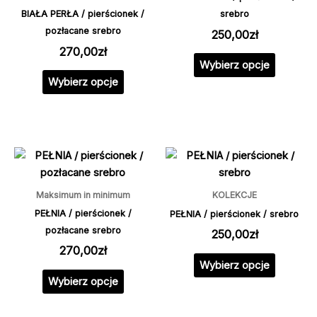
Opcje
Opcje
BIAŁA PERŁA / pierścionek /
srebro
można
można
pozłacane srebro
250,00
zł
wybrać
wybrać
270,00
zł
na
na
Wybierz opcje
stronie
stronie
Wybierz opcje
produktu
produkt
Ten
Ten
produkt
produkt
ma
ma
Maksimum in minimum
KOLEKCJE
wiele
wiele
wariantów.
wariantó
PEŁNIA / pierścionek /
PEŁNIA / pierścionek / srebro
Opcje
Opcje
pozłacane srebro
250,00
zł
można
można
270,00
zł
wybrać
wybrać
Wybierz opcje
na
na
Wybierz opcje
stronie
stronie
produktu
produkt