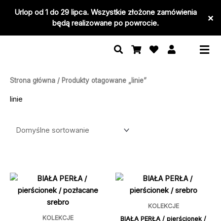
Przejdź
Urlop od 1 do 29 lipca. Wszystkie złożone zamówienia
×
do
będą realizowane po powrocie.
treści
Strona główna
/ Produkty otagowane „linie”
linie
Ten
Ten
produkt
produkt
ma
ma
KOLEKCJE
wiele
wiele
KOLEKCJE
wariantów.
wariantó
BIAŁA PERŁA / pierścionek /